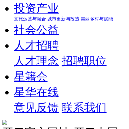
投资产业
文旅运营与融合
城市更新与改造
美丽乡村与赋能
社会公益
人才招聘
人才理念
招聘职位
星籍会
星华在线
意见反馈
联系我们