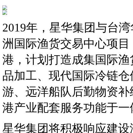
2019年，星华集团与台
洲国际渔货交易中心项目
港，计划打造成集国际渔
品加工、现代国际冷链仓
游、远洋船队后勤物资补
港产业配套服务功能于一
星华集团将积极响应建设