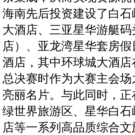
海南先后投资建设了白石
大酒店、三亚星华游艇码
店）、亚龙湾星华套房假
酒店，其中环球城大酒店在
总决赛时作为大赛主会场
亮丽名片。与此同时，正
绿世界旅游区、星华白石
店等一系列高品质综合文