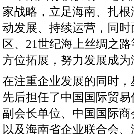
家战略，立足海南、扎根
动发展、持续运营，同时
区、21世纪海上丝绸之
方位拓展，努力发展成为
在注重企业发展的同时，
先后担任了中国国际贸易
副会长单位、中国国际商
以及海南省企业联合会、