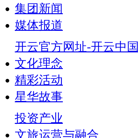
集团新闻
媒体报道
开云官方网址-开云中
文化理念
精彩活动
星华故事
投资产业
文旅运营与融合