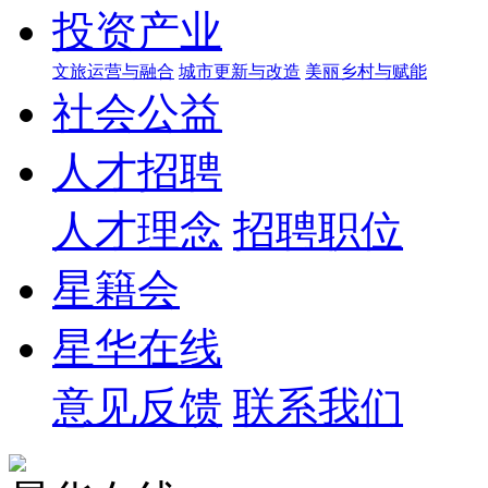
投资产业
文旅运营与融合
城市更新与改造
美丽乡村与赋能
社会公益
人才招聘
人才理念
招聘职位
星籍会
星华在线
意见反馈
联系我们