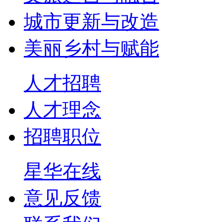
城市更新与改造
美丽乡村与赋能
人才招聘
人才理念
招聘职位
星华在线
意见反馈