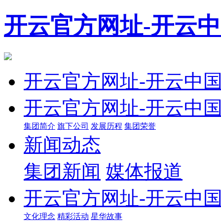
开云官方网址-开云
开云官方网址-开云中
开云官方网址-开云中
集团简介
旗下公司
发展历程
集团荣誉
新闻动态
集团新闻
媒体报道
开云官方网址-开云中
文化理念
精彩活动
星华故事