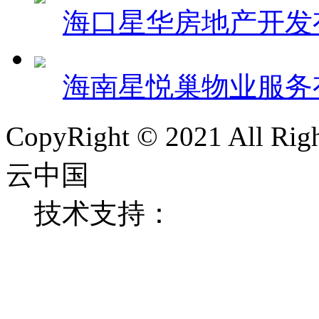
海口星华房地产开发
海南星悦巢物业服务
CopyRight © 2021 All
云中国
技术支持：