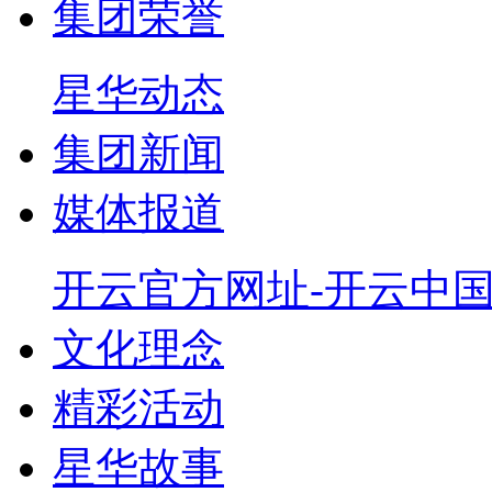
集团荣誉
星华动态
集团新闻
媒体报道
开云官方网址-开云中
文化理念
精彩活动
星华故事