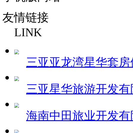
友情链接
LINK
三亚亚龙湾星华套房
三亚星华旅游开发有
海南中田旅业开发有