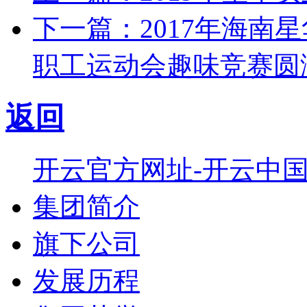
下一篇：2017年海南
职工运动会趣味竞赛圆
返回
开云官方网址-开云中
集团简介
旗下公司
发展历程