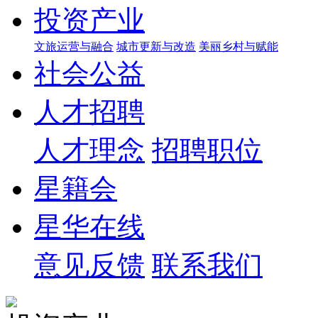
投资产业
文旅运营与融合
城市更新与改造
美丽乡村与赋能
社会公益
人才招聘
人才理念
招聘职位
星籍会
星华在线
意见反馈
联系我们