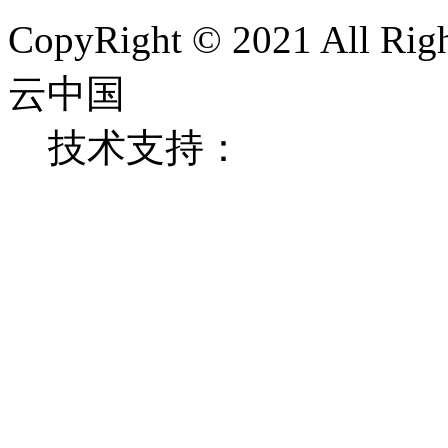
CopyRight © 2021 All
云中国
技术支持：