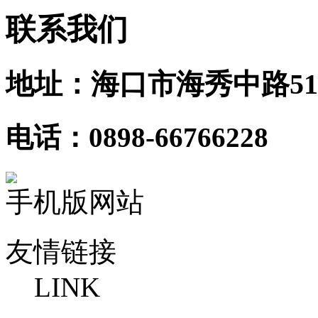
联系我们
地址：海口市海秀中路51
电话：0898-66766228
手机版网站
友情链接
LINK