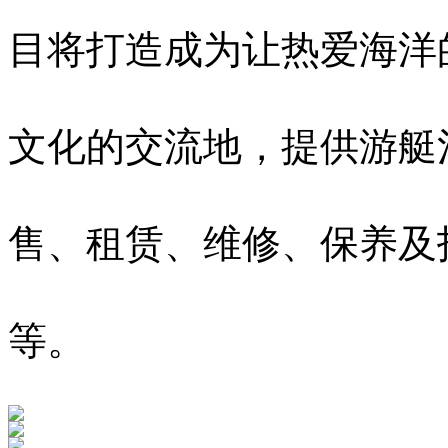
目将打造成为让热爱海洋
文化的交流地，提供游艇
售、租赁、维修、保养及
等。