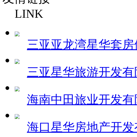
LINK
三亚亚龙湾星华套房
三亚星华旅游开发有
海南中田旅业开发有
海口星华房地产开发