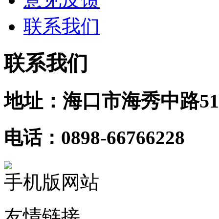
联系我们
联系我们
地址：海口市海秀中路51
电话：0898-66766228
手机版网站
友情链接