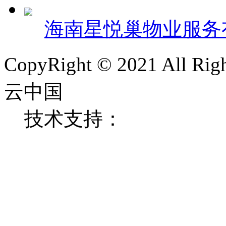
海南星悦巢物业服务
CopyRight © 2021 All
云中国
技术支持：