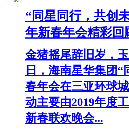
“同星同行，共创未
年新春年会精彩回
金猪摇尾辞旧岁，玉鼠
日，海南星华集团“同
春年会在三亚环球城
动主要由2019年度
新春联欢晚会...