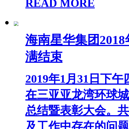
READ MORE
海南星华集团201
满结束
2019年1月31日
在三亚亚龙湾环球城
总结暨表彰大会。共
及工作中存在的问题