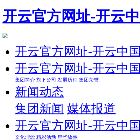
开云官方网址-开云
开云官方网址-开云中
开云官方网址-开云中
集团简介
旗下公司
发展历程
集团荣誉
新闻动态
集团新闻
媒体报道
开云官方网址-开云中
文化理念
精彩活动
星华故事