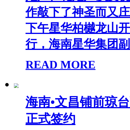
作敲下了神圣而又庄严
下午星华柏樾龙山开
行，海南星华集团副..
READ MORE
海南•文昌铺前琼
正式签约