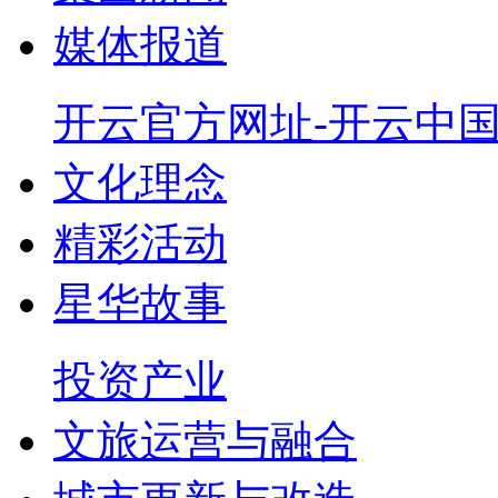
媒体报道
开云官方网址-开云中
文化理念
精彩活动
星华故事
投资产业
文旅运营与融合