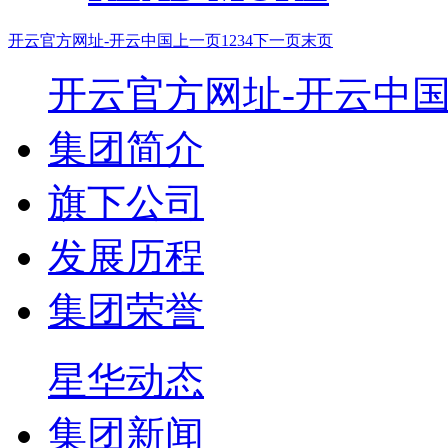
开云官方网址-开云中国
上一页
1
2
3
4
下一页
末页
开云官方网址-开云中
集团简介
旗下公司
发展历程
集团荣誉
星华动态
集团新闻